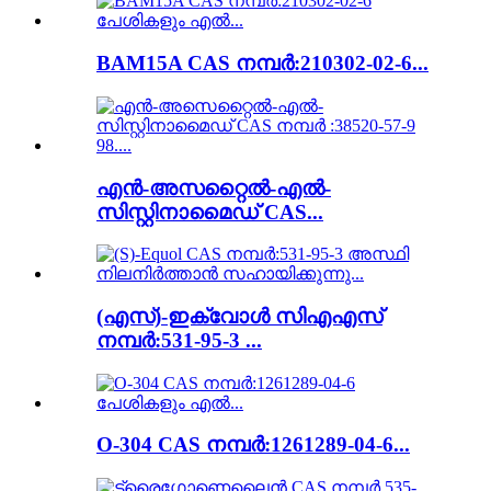
BAM15A CAS നമ്പർ:210302-02-6...
എൻ-അസറ്റൈൽ-എൽ-
സിസ്റ്റിനാമൈഡ് CAS...
(എസ്)-ഇക്വോൾ സിഎഎസ്
നമ്പർ:531-95-3 ...
O-304 CAS നമ്പർ:1261289-04-6...