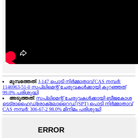
മുമ്പത്തേത്:
J-147 പൊടി നിർമ്മാതാവ് CAS നമ്പർ:
1146963-51-0 സപ്ലിമെന്റ് ചേരുവകൾക്കായി കുറഞ്ഞത്
99.0% പരിശുദ്ധി
അടുത്തത്:
സപ്ലിമെന്റ് ചേരുവകൾക്കായി ബീജകോശ
ടെട്രാഹൈഡ്രോക്ലോറൈഡ് (SPT) പൊടി നിർമ്മാതാവ്
CAS നമ്പർ: 306-67-2 98.0% മിനിമം പരിശുദ്ധി