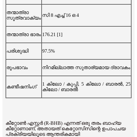
തന്മാത്രാ
സി 8 എച്ച് 16 ഒ 4
സൂത്രവാക്യം
തന്മാത്രാ ഭാരം
176.21 [1]
പരിശുദ്ധി
97.5%
രൂപഭാവം
നിറമില്ലാത്ത സുതാര്യമായ ദ്രാവകം
1 കിലോ / കുപ്പി, 5 കിലോ / ബാരൽ, 25
കണ്ടീഷനിംഗ്
കിലോ / ബാരൽ
സവിശേഷത
കീറ്റോൺ എസ്റ്റർ (R-BHB) എന്നത് ഒരു തരം ബാഹ്യ
കീറ്റോണാണ്, അതായത് കെറ്റോസിസിന്റെ ഉപാപചയ
പ്രക്രിയയിലൂടെ ആന്തരികമായി