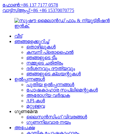
ഫോൺ:+86 137 7177 0578
വാട്ട്‌സ്ആപ്പ്:+86 +86 15370070775
വീട്
ഞങ്ങളേക്കുറിച്ച്
തൊഴിലുകൾ
കമ്പനി പ്രൊഫൈൽ
ഞങ്ങളുടെ ടീം
നമ്മുടെ ചരിത്രം
ദർശനവും ദൗത്യവും
ഞങ്ങളുടെ ക്ലയന്റുകൾ
ഉൽപ്പന്നങ്ങൾ
പുതിയ ഉൽപ്പന്നങ്ങൾ
പോഷകാഹാര സപ്ലിമെന്റുകൾ
ആരോഗ്യ വർദ്ധക
API-കൾ
മറ്റുള്ളവ
ഗുണമേന്മ
ലൈസൻസിംഗ് വിവരങ്ങൾ
ഗുണനിലവാര നയം
അപേക്ഷ
കായിക പോഷകാഹാരം