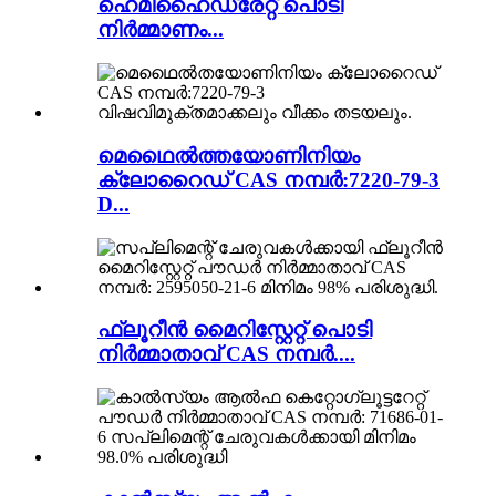
ഹെമിഹൈഡ്രേറ്റ് പൊടി
നിർമ്മാണം...
മെഥൈൽത്തയോണിനിയം
ക്ലോറൈഡ് CAS നമ്പർ:7220-79-3
D...
ഫ്ലൂറീൻ മൈറിസ്റ്റേറ്റ് പൊടി
നിർമ്മാതാവ് CAS നമ്പർ....