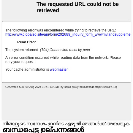
നിങ്ങളുടെ സന്ദേശം ഇവിടെ എഴുതി ഞങ്ങൾക്ക് അയക്കുക.
ബന്ധപ്പെട്ട ഉല്പന്നങ്ങൾ