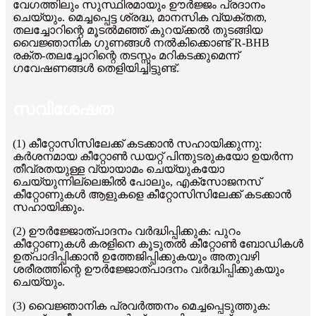
വേഗത്തിലും സുസ്ഥിരമായും ഊർജ്ജം പ്രദാനം
ചെയ്യും. മെച്ചപ്പെട്ട ശ്രദ്ധ, മാനസിക വ്യക്തത,
തലച്ചോറിന്റെ മൂടൽമഞ്ഞ് കുറയ്ക്കൽ തുടങ്ങിയ
വൈജ്ഞാനിക ഗുണങ്ങൾ നൽകിക്കൊണ്ട് R-BHB
രക്ത-തലച്ചോറിന്റെ തടസ്സം മറികടക്കുമെന്ന്
ഗവേഷണങ്ങൾ തെളിയിച്ചിട്ടുണ്ട്.
സവിശേഷത
(1) കീറ്റോസിസിലേക്ക് കടക്കാൻ സഹായിക്കുന്നു:
കർശനമായ കീറ്റോൺ ഡയറ്റ് പിന്തുടരുകയോ ഉയർന്ന
തീവ്രതയുള്ള വ്യായാമം ചെയ്യുകയോ
ചെയ്യുന്നില്ലെങ്കിൽ പോലും, എക്സോജനസ്
കീറ്റോണുകൾ ആളുകളെ കീറ്റോസിസിലേക്ക് കടക്കാൻ
സഹായിക്കും.
(2) ഊർജ്ജോത്പാദനം വർദ്ധിപ്പിക്കുക: പുറം
കീറ്റോണുകൾ കരളിനെ കൂടുതൽ കീറ്റോൺ ബോഡികൾ
ഉത്പാദിപ്പിക്കാൻ ഉത്തേജിപ്പിക്കുകയും അതുവഴി
ശരീരത്തിന്റെ ഊർജ്ജോത്പാദനം വർദ്ധിപ്പിക്കുകയും
ചെയ്യും.
(3) വൈജ്ഞാനിക പ്രവർത്തനം മെച്ചപ്പെടുത്തുക: