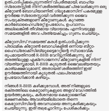
ഉത്പാദിപ്പിക്കപ്പെടുന്നതിന് വിപരീതമായി, ബാഹ്യ
സ്രോതസ്സിൽ നിന്ന് ശരീരത്തിലേക്ക് പ്രവേശിക്കുന്ന ഒരു
കീറ്റോൺ ബോഡിയാണിത്. ഗ്ലൂക്കോസിന് പകരമുള്ള
ഊർജ്ജ സ്രോതസ്സായി വർത്തിക്കുന്ന ജൈവ
സംയുക്തങ്ങളാണ് കീറ്റോണുകൾ. കുറഞ്ഞ
കാർബോഹൈഡ്രേറ്റ് ഉപഭോഗം, ഉപവാസം
അല്ലെങ്കിൽ തീവ്രമായ വ്യായാമം എന്നിവയുള്ള
സമയങ്ങളിൽ അവ പ്രത്യേകിച്ചും ഗുണം ചെയ്യും.
കീറ്റോസിസ് സമയത്ത് കരൾ ഉത്പാദിപ്പിക്കുന്ന
പ്രാഥമിക കീറ്റോൺ ബോഡികളിൽ ഒന്നായ ബീറ്റാ-
ഹൈഡ്രോക്സിബ്യൂട്ടൈറേറ്റിന്റെ സ്വാഭാവിക
രൂപമായതിനാൽ R-BHB വേറിട്ടുനിൽക്കുന്നു. മറ്റ്
തരത്തിലുള്ള എക്സോജനസ് കീറ്റോണുകളിൽ നിന്ന്
വ്യത്യസ്തമായി, R-BHB കൂടുതൽ ജൈവലഭ്യതയും
കാര്യക്ഷമവുമാണ്, അതായത് ശരീരത്തിന് ഇത്
ഊർജ്ജത്തിനായി കൂടുതൽ ഫലപ്രദമായി
ഉപയോഗിക്കാൻ കഴിയും.
നിങ്ങൾ R-BHB കഴിക്കുമ്പോൾ, അത് നിങ്ങളുടെ
രക്തത്തിലെ കെറ്റോണുകളുടെ അളവ് വേഗത്തിൽ
ഉയർത്തുകയും, കർശനമായ കെറ്റോജെനിക്
ഭക്ഷണക്രമം ആവശ്യമില്ലാതെ തന്നെ
കെറ്റോസിസിന്റെ അവസ്ഥയെ അനുകരിക്കുകയും
ചെയ്യുന്നു. ഇത് തലച്ചോറിനും പേശികൾക്കും