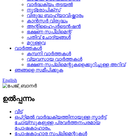
വാർദ്ധക്യം തടയൽ
നൂട്രോപിക്സ്
വിരുദ്ധ ബാഹ്യാവിഷ്ക്കാരം
കാൻസർ വിരുദ്ധം
ആന്റിഹൈപ്പർടെൻഷൻ
ഭക്ഷണ സപ്ലിമെന്റ്
പതിവ് ചോദ്യങ്ങൾ
മറ്റുള്ളവ
വാർത്തകൾ
കമ്പനി വാർത്തകൾ
വ്യവസായ വാർത്തകൾ
ഭക്ഷണ സപ്ലിമെന്റുകളെക്കുറിച്ചുള്ള അറിവ്
ഞങ്ങളെ സമീപിക്കുക
English
ഉൽപ്പന്നം
വീട്
ഒപ്റ്റിമൽ വാർദ്ധക്യത്തിനായുള്ള സ്മാർട്ട്
ചോയ്‌സുകളുള്ള പ്രവർത്തനപരമായ
പോഷകാഹാരം.
പോഷകാഹാര സപ്ലിമെന്റുകൾ