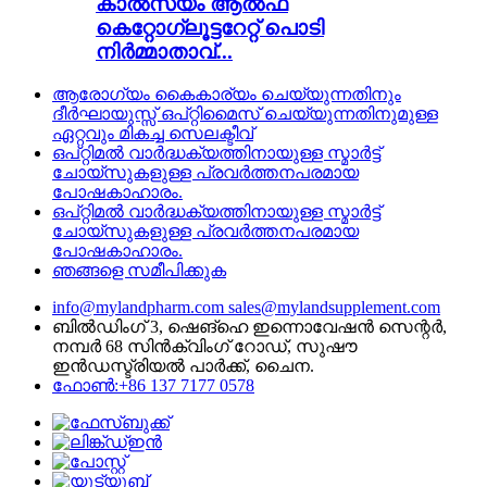
കാൽസ്യം ആൽഫ
കെറ്റോഗ്ലൂട്ടറേറ്റ് പൊടി
നിർമ്മാതാവ്...
ആരോഗ്യം കൈകാര്യം ചെയ്യുന്നതിനും
ദീർഘായുസ്സ് ഒപ്റ്റിമൈസ് ചെയ്യുന്നതിനുമുള്ള
ഏറ്റവും മികച്ച സെലക്ടീവ്
ഒപ്റ്റിമൽ വാർദ്ധക്യത്തിനായുള്ള സ്മാർട്ട്
ചോയ്‌സുകളുള്ള പ്രവർത്തനപരമായ
പോഷകാഹാരം.
ഒപ്റ്റിമൽ വാർദ്ധക്യത്തിനായുള്ള സ്മാർട്ട്
ചോയ്‌സുകളുള്ള പ്രവർത്തനപരമായ
പോഷകാഹാരം.
ഞങ്ങളെ സമീപിക്കുക
info@mylandpharm.com
sales@mylandsupplement.com
ബിൽഡിംഗ് 3, ഷെങ്‌ഹെ ഇന്നൊവേഷൻ സെന്റർ,
നമ്പർ 68 സിൻക്വിംഗ് റോഡ്, സുഷൗ
ഇൻഡസ്ട്രിയൽ പാർക്ക്, ചൈന.
ഫോൺ:+86 137 7177 0578