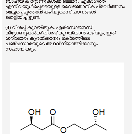
ബാഹ്യ കീറ്റോണുകൾക്ക് മെമ്മറി, ഏകാഗ്രത
എന്നിവയുൾപ്പെടെയുള്ള വൈജ്ഞാനിക പ്രവർത്തനം
മെച്ചപ്പെടുത്താൻ കഴിയുമെന്ന് പഠനങ്ങൾ
തെളിയിച്ചിട്ടുണ്ട്.
(4) വിശപ്പ് കുറയ്ക്കുക: എക്സോജനസ്
കീറ്റോണുകൾക്ക് വിശപ്പ് കുറയ്ക്കാൻ കഴിയും, ഇത്
ശരീരഭാരം കുറയ്ക്കാനും രക്തത്തിലെ
പഞ്ചസാരയുടെ അളവ് നിയന്ത്രിക്കാനും
സഹായിക്കും.