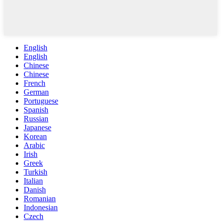
English
English
Chinese
Chinese
French
German
Portuguese
Spanish
Russian
Japanese
Korean
Arabic
Irish
Greek
Turkish
Italian
Danish
Romanian
Indonesian
Czech