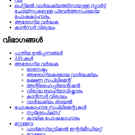
വീട്
ഒപ്റ്റിമൽ വാർദ്ധക്യത്തിനായുള്ള സ്മാർട്ട്
ചോയ്‌സുകളുള്ള പ്രവർത്തനപരമായ
പോഷകാഹാരം.
ആരോഗ്യ വർദ്ധക
കാൻസർ വിരുദ്ധം
വിഭാഗങ്ങൾ
പുതിയ ഉൽപ്പന്നങ്ങൾ
API-കൾ
ആരോഗ്യ വർദ്ധക
ഭാരനഷ്ടം
ആരോഗ്യകരമായ വാർദ്ധക്യം
ഭക്ഷണ സപ്ലിമെന്റ്
ആന്റിഹൈപ്പർടെൻഷൻ
വിരുദ്ധ ബാഹ്യാവിഷ്ക്കാരം
കാൻസർ വിരുദ്ധം
വാർദ്ധക്യം തടയൽ
പോഷകാഹാര സപ്ലിമെന്റുകൾ
നൂട്രോപിക്സ്
കായിക പോഷകാഹാരം
മറ്റുള്ളവ
ഫാർമസ്യൂട്ടിക്കൽ ഇന്റർമീഡിയറ്റ്
മറ്റുള്ളവ