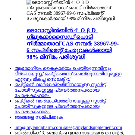
ടെറോസ്റ്റിൽബീൻ 4′-O-β-D-
ഗ്ലൂക്കോസൈഡ് പൊടി
നിർമ്മാതാവ് CAS നമ്പർ: 38967-99-
6 സപ്ലിമെന്റ് ചേരുവകൾക്കായി
98% മിനിമം പരിശുദ്ധി
ആരോഗ്യം കൈകാര്യം ചെയ്യുന്നതിനും
ദീർഘായുസ്സ് ഒപ്റ്റിമൈസ് ചെയ്യുന്നതിനുമുള്ള
ഏറ്റവും മികച്ച സെലക്ടീവ്
ഒപ്റ്റിമൽ വാർദ്ധക്യത്തിനായുള്ള സ്മാർട്ട്
ചോയ്‌സുകളുള്ള പ്രവർത്തനപരമായ
പോഷകാഹാരം.
ഒപ്റ്റിമൽ വാർദ്ധക്യത്തിനായുള്ള സ്മാർട്ട്
ചോയ്‌സുകളുള്ള പ്രവർത്തനപരമായ
പോഷകാഹാരം.
ഞങ്ങളെ സമീപിക്കുക
info@mylandpharm.com
sales@mylandsupplement.com
ബിൽഡിംഗ് 3, ഷെങ്‌ഹെ ഇന്നൊവേഷൻ സെന്റർ,