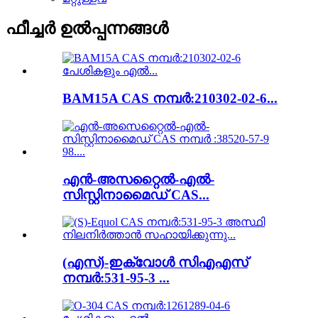
ഫീച്ചർ ഉൽപ്പന്നങ്ങൾ
BAM15A CAS നമ്പർ:210302-02-6...
എൻ-അസറ്റൈൽ-എൽ-
സിസ്റ്റിനാമൈഡ് CAS...
(എസ്)-ഇക്വോൾ സിഎഎസ്
നമ്പർ:531-95-3 ...