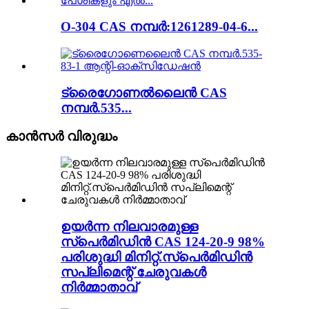
O-304 CAS നമ്പർ:1261289-04-6...
ട്രൈഗോണൽലൈൻ CAS
നമ്പർ.535...
കാൻസർ വിരുദ്ധം
ഉയർന്ന നിലവാരമുള്ള
സ്പെർമിഡിൻ CAS 124-20-9 98%
പരിശുദ്ധി മിനിറ്റ്.സ്പെർമിഡിൻ
സപ്ലിമെന്റ് ചേരുവകൾ
നിർമ്മാതാവ്