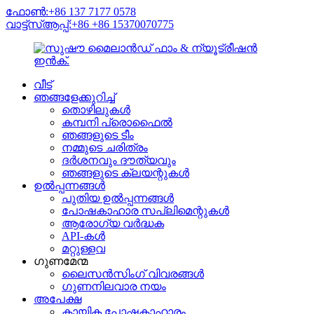
ഫോൺ:+86 137 7177 0578
വാട്ട്‌സ്ആപ്പ്:+86 +86 15370070775
വീട്
ഞങ്ങളേക്കുറിച്ച്
തൊഴിലുകൾ
കമ്പനി പ്രൊഫൈൽ
ഞങ്ങളുടെ ടീം
നമ്മുടെ ചരിത്രം
ദർശനവും ദൗത്യവും
ഞങ്ങളുടെ ക്ലയന്റുകൾ
ഉൽപ്പന്നങ്ങൾ
പുതിയ ഉൽപ്പന്നങ്ങൾ
പോഷകാഹാര സപ്ലിമെന്റുകൾ
ആരോഗ്യ വർദ്ധക
API-കൾ
മറ്റുള്ളവ
ഗുണമേന്മ
ലൈസൻസിംഗ് വിവരങ്ങൾ
ഗുണനിലവാര നയം
അപേക്ഷ
കായിക പോഷകാഹാരം