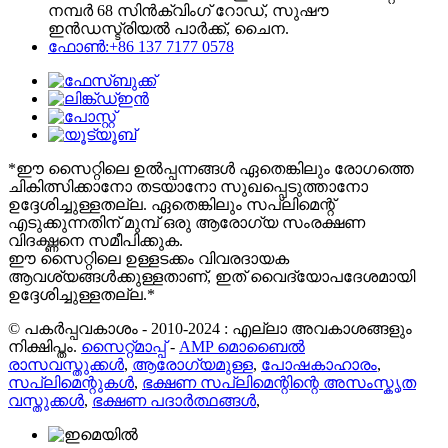
നമ്പർ 68 സിൻക്വിംഗ് റോഡ്, സുഷൗ
ഇൻഡസ്ട്രിയൽ പാർക്ക്, ചൈന.
ഫോൺ:+86 137 7177 0578
*ഈ സൈറ്റിലെ ഉൽപ്പന്നങ്ങൾ ഏതെങ്കിലും രോഗത്തെ
ചികിത്സിക്കാനോ തടയാനോ സുഖപ്പെടുത്താനോ
ഉദ്ദേശിച്ചുള്ളതല്ല. ഏതെങ്കിലും സപ്ലിമെന്റ്
എടുക്കുന്നതിന് മുമ്പ് ഒരു ആരോഗ്യ സംരക്ഷണ
വിദഗ്ദ്ധനെ സമീപിക്കുക.
ഈ സൈറ്റിലെ ഉള്ളടക്കം വിവരദായക
ആവശ്യങ്ങൾക്കുള്ളതാണ്, ഇത് വൈദ്യോപദേശമായി
ഉദ്ദേശിച്ചുള്ളതല്ല.*
© പകർപ്പവകാശം - 2010-2024 : എല്ലാ അവകാശങ്ങളും
നിക്ഷിപ്തം.
സൈറ്റ്മാപ്പ്
-
AMP മൊബൈൽ
രാസവസ്തുക്കൾ
,
ആരോഗ്യമുള്ള
,
പോഷകാഹാരം
,
സപ്ലിമെന്റുകൾ
,
ഭക്ഷണ സപ്ലിമെന്റിന്റെ അസംസ്കൃത
വസ്തുക്കൾ
,
ഭക്ഷണ പദാർത്ഥങ്ങൾ
,