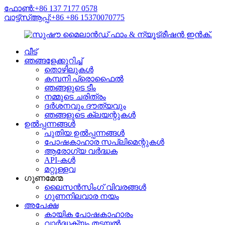
ഫോൺ:+86 137 7177 0578
വാട്ട്‌സ്ആപ്പ്:+86 +86 15370070775
വീട്
ഞങ്ങളേക്കുറിച്ച്
തൊഴിലുകൾ
കമ്പനി പ്രൊഫൈൽ
ഞങ്ങളുടെ ടീം
നമ്മുടെ ചരിത്രം
ദർശനവും ദൗത്യവും
ഞങ്ങളുടെ ക്ലയന്റുകൾ
ഉൽപ്പന്നങ്ങൾ
പുതിയ ഉൽപ്പന്നങ്ങൾ
പോഷകാഹാര സപ്ലിമെന്റുകൾ
ആരോഗ്യ വർദ്ധക
API-കൾ
മറ്റുള്ളവ
ഗുണമേന്മ
ലൈസൻസിംഗ് വിവരങ്ങൾ
ഗുണനിലവാര നയം
അപേക്ഷ
കായിക പോഷകാഹാരം
വാർദ്ധക്യം തടയൽ