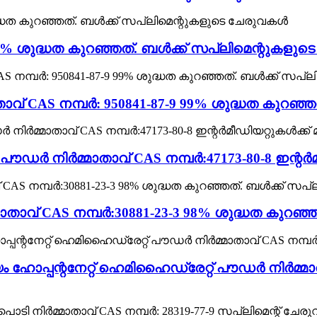
 99% ശുദ്ധത കുറഞ്ഞത്. ബൾക്ക് സപ്ലിമെന്റുകളു
് CAS നമ്പർ: 950841-87-9 99% ശുദ്ധത കുറഞ്
ർമ്മാതാവ് CAS നമ്പർ:47173-80-8 ഇന്റർമീഡിയ
 CAS നമ്പർ:30881-23-3 98% ശുദ്ധത കുറഞ്ഞ
ോപ്പന്റനേറ്റ് ഹെമിഹൈഡ്രേറ്റ് പൗഡർ നിർമ്മാതാ