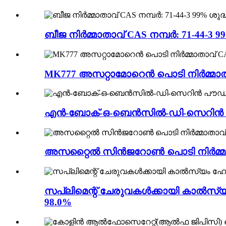
ബീജ നിർമ്മാതാവ് CAS നമ്പർ: 71-44-3
MK777 അസറ്റാമോറെൻ പൊടി നിർമ്മാതാവ
എൻ-ബോക്-ഒ-ബെൻസിൽ-ഡി-സെറിൻ പൗഡർ നി
അസറ്റൈൽ സിൻജറോൺ പൊടി നിർമ്മാതാവ്
സപ്ലിമെന്റ് ചേരുവകൾക്കായി കാൽസ്യം ഹ
98.0%