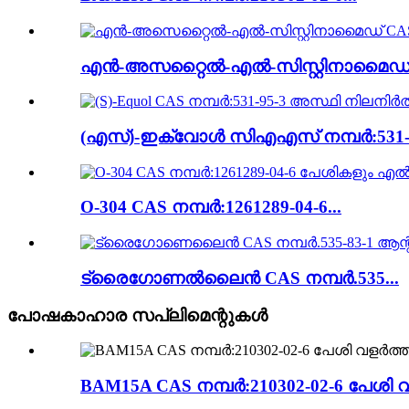
എൻ-അസറ്റൈൽ-എൽ-സിസ്റ്റിനാമൈഡ് 
(എസ്)-ഇക്വോൾ സിഎഎസ് നമ്പർ:531-95
O-304 CAS നമ്പർ:1261289-04-6...
ട്രൈഗോണൽലൈൻ CAS നമ്പർ.535...
പോഷകാഹാര സപ്ലിമെന്റുകൾ
BAM15A CAS നമ്പർ:210302-02-6 പേശി 