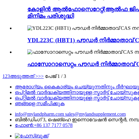
കോളിൻ ആൽഫോസെറേറ്റ്(ആൽഫ ജിപിസി) പ
മിനിമം പരിശുദ്ധി
YDL223C (HBT1) പൗഡർ നിർമ്മാതാവ് CA
ഫാസോറാസെറ്റം പൗഡർ നിർമ്മാതാവ് CAS 
1
2
3
അടുത്തത് >
>>
പേജ് 1 / 3
ആരോഗ്യം കൈകാര്യം ചെയ്യുന്നതിനും ദീർഘായുസ്സ് ഒ
ഒപ്റ്റിമൽ വാർദ്ധക്യത്തിനായുള്ള സ്മാർട്ട് ചോയ
ഒപ്റ്റിമൽ വാർദ്ധക്യത്തിനായുള്ള സ്മാർട്ട് ചോയ
ഞങ്ങളെ സമീപിക്കുക
info@mylandpharm.com
sales@mylandsupplement.com
ബിൽഡിംഗ് 3, ഷെങ്‌ഹെ ഇന്നൊവേഷൻ സെന്റർ, നമ്പ
ഫോൺ:+86 137 7177 0578