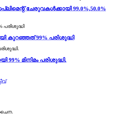
ലിമെന്റ് ചേരുവകൾക്കായി 99.0%,50.0%
യി കുറഞ്ഞത് 99% പരിശുദ്ധി
ി 99% മിനിമം പരിശുദ്ധി.
ീവ്
 ചൈന.