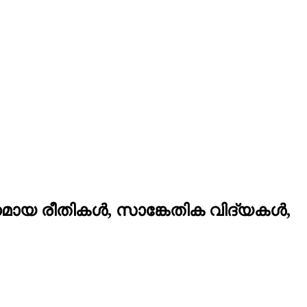
തനമായ രീതികൾ, സാങ്കേതിക വിദ്യകൾ,