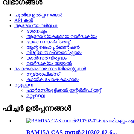
വിഭാഗങ്ങൾ
പുതിയ ഉൽപ്പന്നങ്ങൾ
API-കൾ
ആരോഗ്യ വർദ്ധക
ഭാരനഷ്ടം
ആരോഗ്യകരമായ വാർദ്ധക്യം
ഭക്ഷണ സപ്ലിമെന്റ്
ആന്റിഹൈപ്പർടെൻഷൻ
വിരുദ്ധ ബാഹ്യാവിഷ്ക്കാരം
കാൻസർ വിരുദ്ധം
വാർദ്ധക്യം തടയൽ
പോഷകാഹാര സപ്ലിമെന്റുകൾ
നൂട്രോപിക്സ്
കായിക പോഷകാഹാരം
മറ്റുള്ളവ
ഫാർമസ്യൂട്ടിക്കൽ ഇന്റർമീഡിയറ്റ്
മറ്റുള്ളവ
ഫീച്ചർ ഉൽപ്പന്നങ്ങൾ
BAM15A CAS നമ്പർ:210302-02-6...