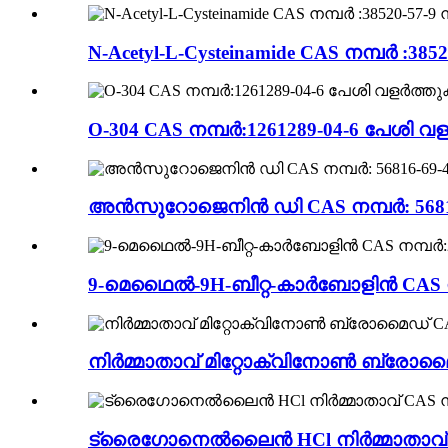
N-Acetyl-L-Cysteinamide CAS നമ്പർ :38520
O-304 CAS നമ്പർ:1261289-04-6 പേശി വ
അൻസുറോജെനിൻ ഡി CAS നമ്പർ: 56816
9-മെഥൈൽ-9H-ബീറ്റ-കാർബോളിൻ CAS നമ
നിർമ്മാതാവ് മിറ്റോക്വിനോൺ ബ്രോമൈഡ
ട്രൈഗോനെൽലൈൻ HCl നിർമ്മാതാവ് CAS