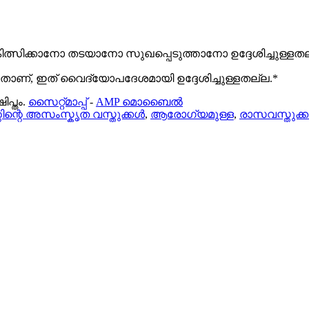
ിക്കാനോ തടയാനോ സുഖപ്പെടുത്താനോ ഉദ്ദേശിച്ചുള്ളതല്ല. ഏ
ാണ്, ഇത് വൈദ്യോപദേശമായി ഉദ്ദേശിച്ചുള്ളതല്ല.*
പ്തം.
സൈറ്റ്മാപ്പ്
-
AMP മൊബൈൽ
ിന്റെ അസംസ്കൃത വസ്തുക്കൾ
,
ആരോഗ്യമുള്ള
,
രാസവസ്തുക്